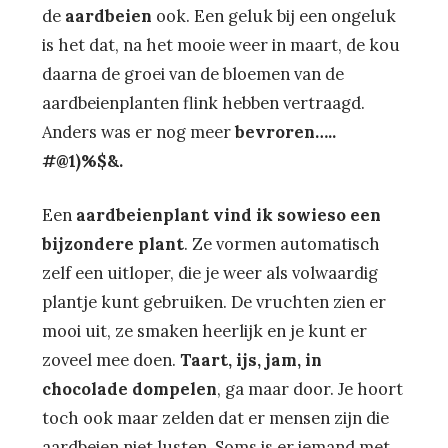
de
aardbeien
ook. Een geluk bij een ongeluk
is het dat, na het mooie weer in maart, de kou
daarna de groei van de bloemen van de
aardbeienplanten flink hebben vertraagd.
Anders was er nog meer
bevroren…..
#@1)%$&.
Een
aardbeienplant vind ik sowieso een
bijzondere plant
. Ze vormen automatisch
zelf een uitloper, die je weer als volwaardig
plantje kunt gebruiken. De vruchten zien er
mooi uit, ze smaken heerlijk en je kunt er
zoveel mee doen.
Taart, ijs, jam, in
chocolade dompelen
, ga maar door. Je hoort
toch ook maar zelden dat er mensen zijn die
aardbeien niet lusten. Soms is er iemand met