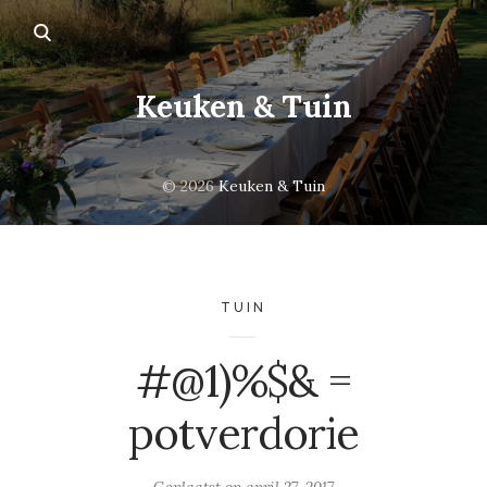
Keuken & Tuin
© 2026
Keuken & Tuin
TUIN
#@1)%$& =
potverdorie