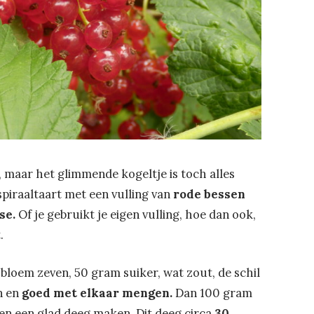
, maar het glimmende kogeltje is toch alles
spiraaltaart met een vulling van
rode bessen
se.
Of je gebruikt je eigen vulling, hoe dan ook,
.
bloem zeven, 50 gram suiker, wat zout, de schil
n en
goed met elkaar mengen.
Dan 100 gram
n een glad deeg maken. Dit deeg circa
30