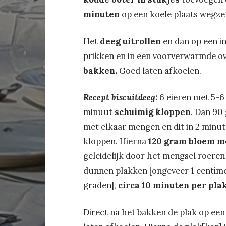
minuten
op een koele plaats wegze
Het
deeg uitrollen
en dan op een i
prikken en in een voorverwarmde o
bakken.
Goed laten afkoelen.
Recept biscuitdeeg:
6 eieren met 5-6
minuut
schuimig kloppen
. Dan 90 
met elkaar mengen en dit in 2 minut
kloppen. Hierna
120 gram bloem m
geleidelijk door het mengsel roeren 
dunnen plakken [ongeveer 1 centime
graden],
circa 10 minuten per pla
Direct na het bakken de plak op ee