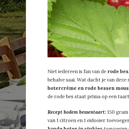
Niet iedereen is fan van de
rode bes
behalve saai. Wat dacht je van deze 
botercrème en rode bessen mous
de rode bes staat prima op een taart
Recept bodem bessentaart:
150 gram 
van 1 citroen en 1 eidooier toevoege
koude boter in stukjes
toevoegen e