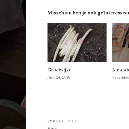
Misschien ben je ook geïnteressee
Groeiwijze
Amande
juni 24, 2018
december
Berichtnavigatie
VORIG BERICHT
Kiwi