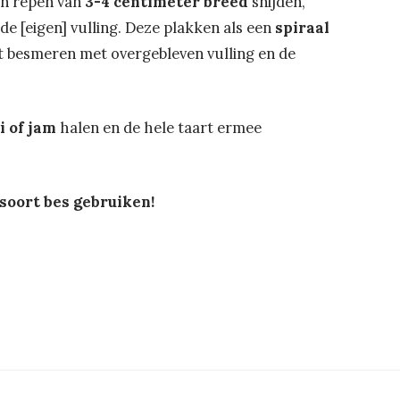
 in repen van
3-4 centimeter breed
snijden,
 [eigen] vulling. Deze plakken als een
spiraal
 besmeren met overgebleven vulling en de
i
of jam
halen en de hele taart ermee
soort bes gebruiken!