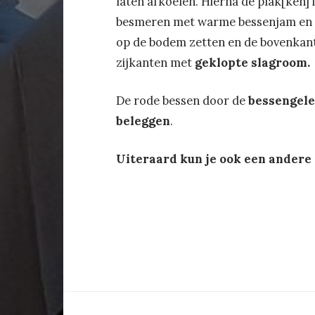
laten afkoelen. Hierna de plak[ken]
besmeren met warme bessenjam en de
op de bodem zetten en de bovenkant
zijkanten met
geklopte slagroom.
De rode bessen door de
bessengele
beleggen
.
Uiteraard kun je ook een andere 